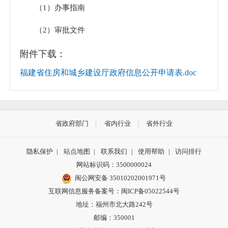
（1）办事指南
（2）审批文件
4.安全生产、应急管理
附件下载：
福建省住房和城乡建设厅政府信息公开申请表.doc
（1）安全生产
（2）应急预案
（3）应对情况
省政府部门
省内行业
省外行业
5.环境保护、公共卫生、产品质量的监督检查情
隐私保护
|
站点地图
|
联系我们
|
使用帮助
|
访问排行
况；
网站标识码：3500000024
闽公网安备 35010202001971号
6.工作动态；
互联网信息服务备案号：闽ICP备05022544号
7.其他应主动公开的政府信息。
地址：福州市北大路242号
邮编：350001
具体信息请查阅省住房和城乡建设厅信息公开办