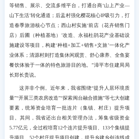
等销售、展示、交流多维平台，打通台商‘山上产业—
山下生活’转化通道；后盂村强化樱花核心IP吸引力，打
造春季旅游核心节点；西山村实施‘前店（花卉销售门
店）后圃（种植基地）’改造、永福杜鹃花产业基础设
施建设等项目，构建‘种植+加工+销售+文旅’一体化产
业体系；清源村则打造集休闲观赏、舒心康养、全鱼宴
餐饮体验于一体的特色旅游目的地。”漳平市住建局局
长郑长贵说。
这并非个例。近年来，我省围绕“提升人居环境质
量”“开展三类农房改造”“探索闽台融合措施”等七大创建
要素，统筹资金培育一批连片（集镇、村庄）提升项
目。其间，我省还出台相关管理办法，筹集省级资金
5.77亿元，全过程培育12个连片提升项目、133个集镇提
升项目、52个村庄提升项目创建，提升乡建乡创连线成