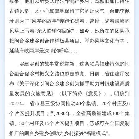
故事，他们以针灸式疗法“问诊”乡村，既修旧如旧留住
古镇风韵，又小心翼翼地保留了它的烟火气；台胞李佩
珍则为了“风筝的故事”奔跑忙碌着，曾经，隔着海峡的
风筝上写着“亲人盼望你回家”，如今，她所在的团队承
接闽台乡建乡创合作样板县项目、举办风筝文化节等，
延续海峡两岸最深情的呼唤……
乡建乡创的故事常说常新，这条独具福建特色的闽
台融合促乡村振兴之路也越走越宽。日前，省住建厅发
布《关于深化以闽台乡建乡创为抓手助力村镇建设高质
量发展的实施意见》（以下简称《意见》），明确到
2027年，省市县三级协同推动40个集镇、20个村庄及6
个片区提升项目；到2030年，全省高质量建成100个集
镇、50个村庄及15个片区提升项目，形成可在全国复制
推广的闽台乡建乡创助力乡村振兴“福建模式”。