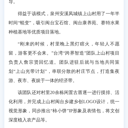
导。
得益于该模式，泉州安溪凤城镇上山村用了一年半
时间“蜕变”，吸引闽台宝石馆、闽台康养苑、赛特水果
种植基地等优质项目落地。
“刚来的时候，村里晚上黑灯瞎火，年轻人不愿
留，游客更不会来。”台湾“跨界智造”团队上山村项目
负责人詹宗贤回忆道。团队进驻后就与当地共同策
划“上山光带计划”，串联分散的村庄节点，打造集夜
游、夜市、夜娱于一体的经济带。
该团队还对村里20余栋闲置古厝逐一进行摸排、活
化利用，并完成上山村闽台乡建乡创LOGO设计，统一
视觉形象，同步推出“柿小饼”IP形象及表情包，将文创
深度植入农产品等。