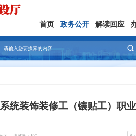
首页
政务公开
解读回应

住建系统装饰装修工（镶贴工）职
设厅
浏览量：
197