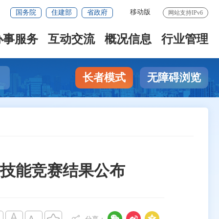
移动版
国务院
住建部
省政府
网站支持IPv6
办事服务
互动交流
概况信息
行业管理
长者模式
无障碍浏览
业技能竞赛结果公布


