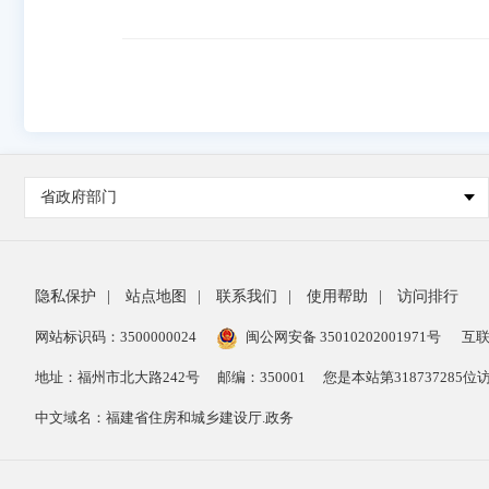
省政府部门
隐私保护
|
站点地图
|
联系我们
|
使用帮助
|
访问排行
网站标识码：3500000024
闽公网安备 35010202001971号
互联
地址：福州市北大路242号
邮编：350001
您是本站第
318737285
位
中文域名：福建省住房和城乡建设厅.政务