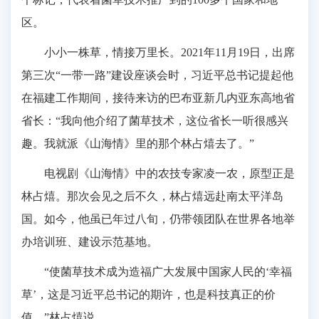
区。
小小一株草，情接万里长。2021年11月19日，出席
第三次“一带一路”建设座谈会时，习近平总书记提起他
在福建工作期间，接待来访的巴布亚新几内亚东高地省
省长：“我向他介绍了菌草技术，这位省长一听很感兴
趣。我就派《山海情》里的那个林占熺去了。”
电视剧《山海情》中的农技专家凌一农，原型正是
林占熺。那次会见之后不久，林占熺远赴南太平洋岛
国。如今，他虽已年过八旬，仍带领团队在世界各地举
办培训班、建设示范基地。
“使菌草技术成为造福广大发展中国家人民的‘幸福
草’，这是习近平总书记的期许，也是科技真正的价
值。”林占熺说。